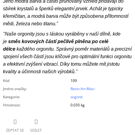
Jeho modrá barva a často pruhovaný vzhled přidávají do
sbírek krystalů a šperků elegantní prvek. Achát je typicky
křemičitan, a modrá barva může být způsobena přítomností
mědi, železa nebo titanu."
"Naše orgonity jsou s láskou vyráběny v naší dílně, kde
je
směs kovových částí pečlivě plněna po celé
délce
každého orgonitu. Správný poměr materiálů a precizní
spojení všech částí jsou klíčové pro optimální funkci orgonitu
a efektivní zvýšení vibrací. Díky tomu můžete mít jistotu
kvality a účinnosti našich výrobků."
Kód
109
Jméno značky
:
Resin Art Maci
Kategorie
:
orgonit
Hmotnost
:
0.035 kg
ZEPTAT SE
SDÍLET