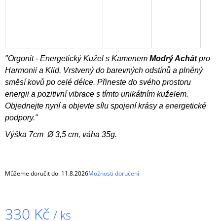
J
E
M
E
ORGONIT
"Orgonit - Energetický Kužel s Kamenem
Modrý Achát
pro
STROM
Harmonii a Klid. Vrstvený do barevných odstínů a plněný
ŽIVOTA
směsí kovů po celé délce. Přineste do svého prostoru
11,5
CM
energii a pozitivní vibrace s tímto unikátním kuželem.
590
Objednejte nyní a objevte sílu spojení krásy a energetické
Kč
podpory."
Původně:
660
Výška 7cm Ø 3,5 cm, váha 35g.
Kč
Můžeme doručit do:
11.8.2026
Možnosti doručení
330 Kč
/ ks