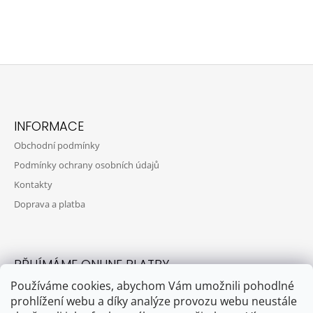
Z
Á
INFORMACE
P
Obchodní podmínky
A
Podmínky ochrany osobních údajů
T
Kontakty
Í
Doprava a platba
PŘIJÍMÁME ONLINE PLATBY
Používáme cookies, abychom Vám umožnili pohodlné
prohlížení webu a díky analýze provozu webu neustále