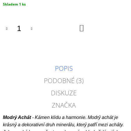
Měrná
Skladem 1 ks
cena:
DO
KOŠÍKU
POPIS
PODOBNÉ (3)
DISKUZE
ZNAČKA
Modrý Achát
- Kámen klidu a harmonie. Modrý achát je
krásný a dekorativní druh minerálu, který patří mezi acháty.