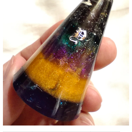
A
J
Í
T
?
HLEDAT
D
O
P
O
R
U
Č
U