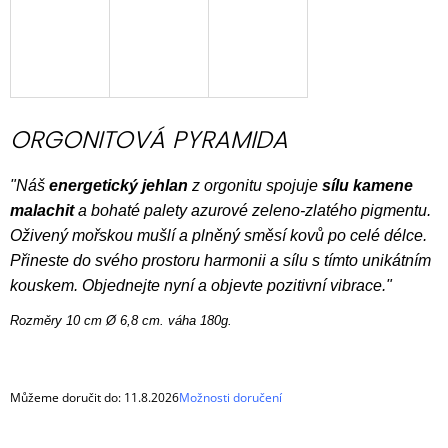
J
E
M
E
ORGONIT
ORGONITOVÁ PYRAMIDA
TYGŘÍ
OKO
7
"Náš
energetický jehlan
z orgonitu spojuje
sílu kamene
CM
malachit
a bohaté palety azurové zeleno-zlatého pigmentu.
460
Kč
Oživený mořskou mušlí a plněný směsí kovů po celé délce.
Původně:
Přineste do svého prostoru harmonii a sílu s tímto unikátním
560
Kč
kouskem. Objednejte nyní a objevte pozitivní vibrace."
Rozměry 10 cm Ø 6,8 cm. váha 180g.
Můžeme doručit do:
11.8.2026
Možnosti doručení