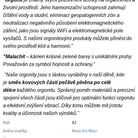
životní prostředí. Jeho harmonizační schopnosti zahrnují
čištění vody a studní, eliminaci geopatogenních zón a
neutralizaci negativního působení elektromagnetického
záření, jako jsou signály WiFi a elektromagnetické pole
vysílačů. S našimi orgonitovými produkty můžete přinést do
svého prostředí klid a harmonii."
"Malachit
– kámen krásné zelené barvy s unikátními pruhy.
Považován za symbol hojnosti a ochrany."
"Naše orgonity jsou s láskou vyráběny v naší dílně, kde
je
směs kovových částí pečlivě plněna po celé
délce
každého orgonitu. Správný poměr materiálů a precizní
spojení všech částí jsou klíčové pro optimální funkci orgonitu
a efektivní zvýšení vibrací. Díky tomu můžete mít jistotu
kvality a účinnosti našich výrobků."
Kód
82
Jméno značky
:
Resin Art Maci