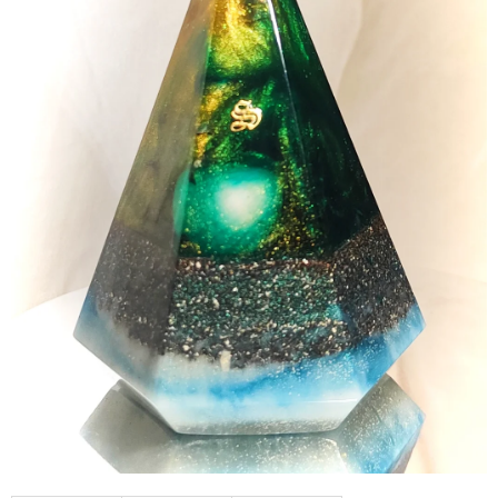
A
J
Í
T
?
HLEDAT
D
O
P
O
R
U
Č
U