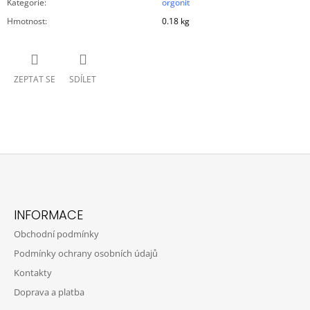
Kategorie
:
orgonit
Hmotnost
:
0.18 kg
ZEPTAT SE
SDÍLET
Z
Á
INFORMACE
P
Obchodní podmínky
A
Podmínky ochrany osobních údajů
T
Kontakty
Í
Doprava a platba