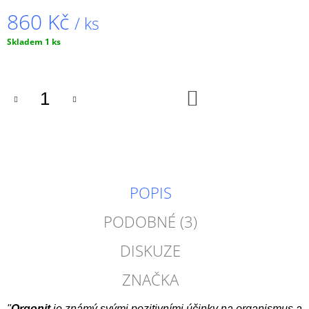
860 Kč
/ ks
Měrná
Skladem 1 ks
cena:
DO
KOŠÍKU
POPIS
PODOBNÉ (3)
DISKUZE
ZNAČKA
"
Orgonit
je známý svými pozitivními účinky na organismus a